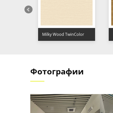
Milky Wood TwinColor
Фотографии